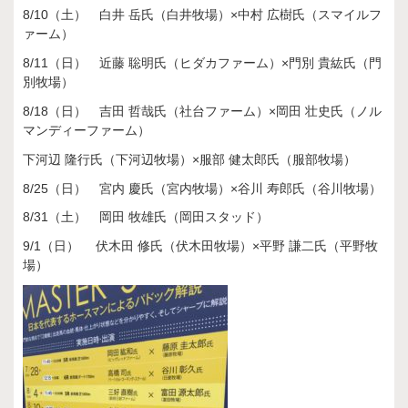
8/10（土） 白井 岳氏（白井牧場）×中村 広樹氏（スマイルフ
ァーム）
8/11（日） 近藤 聡明氏（ヒダカファーム）×門別 貴紘氏（門
別牧場）
8/18（日） 吉田 哲哉氏（社台ファーム）×岡田 壮史氏（ノル
マンディーファーム）
下河辺 隆行氏（下河辺牧場）×服部 健太郎氏（服部牧場）
8/25（日） 宮内 慶氏（宮内牧場）×谷川 寿郎氏（谷川牧場）
8/31（土） 岡田 牧雄氏（岡田スタッド）
9/1（日） 伏木田 修氏（伏木田牧場）×平野 謙二氏（平野牧
場）