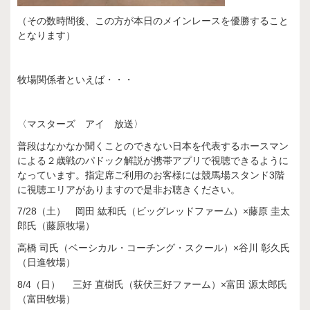
（その数時間後、この方が本日のメインレースを優勝すること
となります）
牧場関係者といえば・・・
〈マスターズ アイ 放送〉
普段はなかなか聞くことのできない日本を代表するホースマン
による２歳戦のパドック解説が携帯アプリで視聴できるように
なっています。指定席ご利用のお客様には競馬場スタンド3階
に視聴エリアがありますので是非お聴きください。
7/28（土） 岡田 紘和氏（ビッグレッドファーム）×藤原 圭太
郎氏（藤原牧場）
高橋 司氏（ベーシカル・コーチング・スクール）×谷川 彰久氏
（日進牧場）
8/4（日） 三好 直樹氏（荻伏三好ファーム）×富田 源太郎氏
（富田牧場）