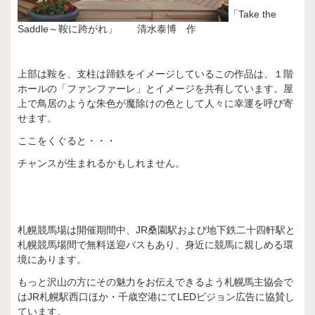
「Take the
Saddle～鞍に跨がれ」 清水泰博 作
上部は鞍を、支柱は蹄鉄をイメージしているこの作品は、１階
ホールの「ファンファーレ」とイメージを共有しています。屋
上で鳥居のような朱色が魔除けの色として人々に幸運を呼び寄
せます。
ここをくぐると・・・
チャンスが生まれるかもしれません。
札幌競馬場は開催期間中、JR桑園駅および地下鉄二十四軒駅と
札幌競馬場間で無料送迎バスもあり、身近に競馬に親しめる環
境にあります。
もっと沢山の方にその魅力をお伝えできるよう札幌馬主協会で
はJR札幌駅西口ほか・千歳空港にてLEDビジョン広告に協賛し
ています。