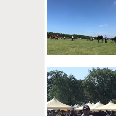
動
画
プ
レ
ー
ヤ
ー