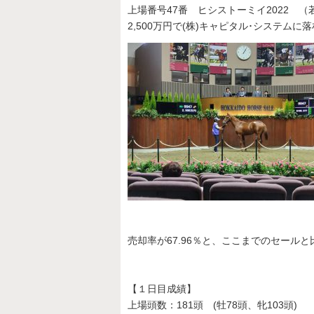
上場番号47番 ヒシストーミイ2022 
2,500万円で(株)キャピタル･システムに
売却率が67.96％と、ここまでのセール
【１日目成績】
上場頭数：181頭 (牡78頭、牝103頭)