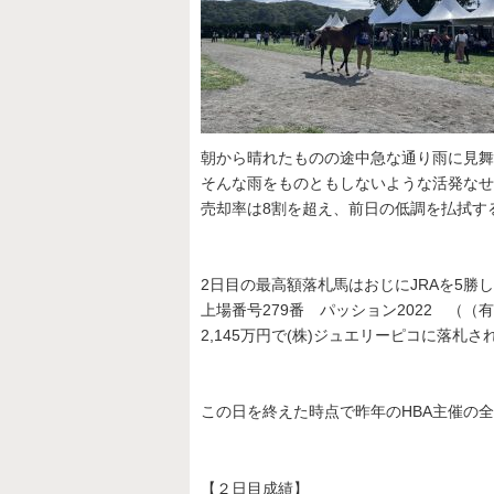
朝から晴れたものの途中急な通り雨に見舞
そんな雨をものともしないような活発なせ
売却率は8割を超え、前日の低調を払拭す
2日目の最高額落札馬はおじにJRAを5勝
上場番号279番 パッション2022 （（
2,145万円で(株)ジュエリーピコに落札さ
この日を終えた時点で昨年のHBA主催の
【２日目成績】