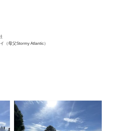
牡
tormy Atlantic）