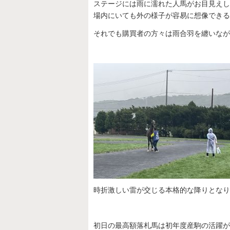
ステージには雨に濡れた人馬がお目見えし
場内にいても外の様子が容易に想像できる
それでも購買者の方々は雨合羽を纏いなが
時折激しい雷が交じる本格的な降りとなり
初日の最高額落札馬は初年度産駒の活躍が