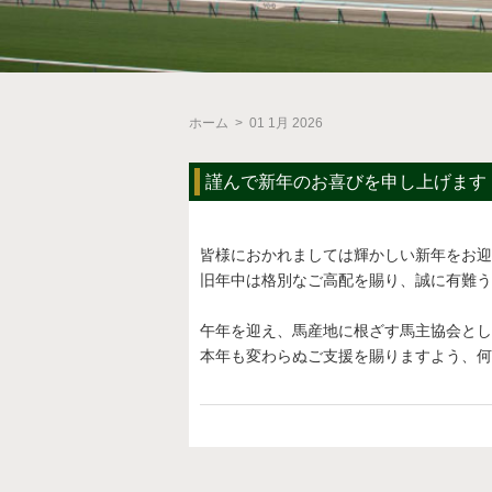
ホーム
>
01 1月 2026
謹んで新年のお喜びを申し上げます
皆様におかれましては輝かしい新年をお
旧年中は格別なご高配を賜り、誠に有難う
午年を迎え、馬産地に根ざす馬主協会とし
本年も変わらぬご支援を賜りますよう、